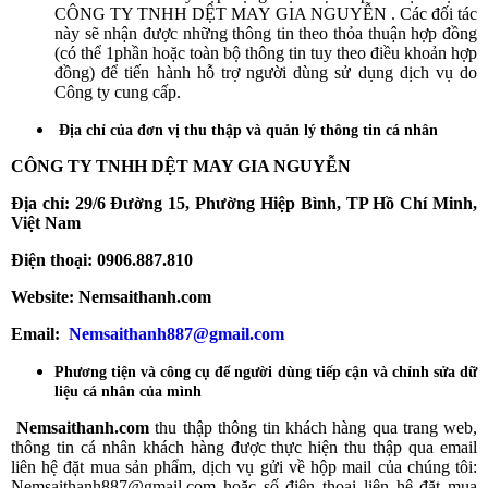
CÔNG TY TNHH DỆT MAY GIA NGUYỄN . Các đối tác
này sẽ nhận được những thông tin theo thỏa thuận hợp đồng
(có thể 1phần hoặc toàn bộ thông tin tuy theo điều khoản hợp
đồng) để tiến hành hỗ trợ người dùng sử dụng dịch vụ do
Công ty cung cấp.
Địa chỉ của đơn vị thu thập và quản lý thông tin cá nhân
CÔNG TY TNHH DỆT MAY GIA NGUYỄN
Địa
chỉ: 29/6 Đường 15, Phường Hiệp Bình, TP Hồ Chí Minh,
Việt Nam
Điện thoại: 0906.887.810
Website: Nemsaithanh.com
Email:
Nemsaithanh887@gmail.com
Phương tiện và công cụ để người dùng tiếp cận và chỉnh sửa dữ
liệu cá nhân của mình
Nemsaithanh.com
thu thập thông tin khách hàng qua trang web,
thông tin cá nhân khách hàng được thực hiện thu thập qua email
liên hệ đặt mua sản phẩm, dịch vụ gửi về hộp mail của chúng tôi:
Nemsaithanh887@gmail.com hoặc số điện thoại liên hệ đặt mua