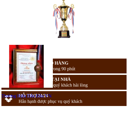
MIỄN PHÍ GIAO HÀNG
Giao hàng nhanh trong 90 phút
THANH TOÁN TẠI NHÀ
Chỉ thanh toán khi quý khách hài lòng
HỖ TRỢ 24/24
Thương Hiệu Dẫn Đầu VN
Hân hạnh được phục vụ quý khách