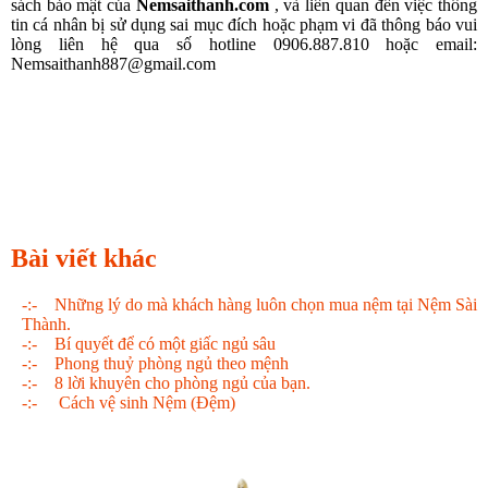
sách bảo mật của
Nemsaithanh.com
, và liên quan đến việc thông
tin cá nhân bị sử dụng sai mục đích hoặc phạm vi đã thông báo vui
lòng liên hệ qua số hotline 0906.887.810 hoặc email:
Nemsaithanh887@gmail.com
Bài viết khác
-:-
Những lý do mà khách hàng luôn chọn mua nệm tại Nệm Sài
Thành.
-:-
Bí quyết để có một giấc ngủ sâu
-:-
Phong thuỷ phòng ngủ theo mệnh
-:-
8 lời khuyên cho phòng ngủ của bạn.
-:-
Cách vệ sinh Nệm (Đệm)