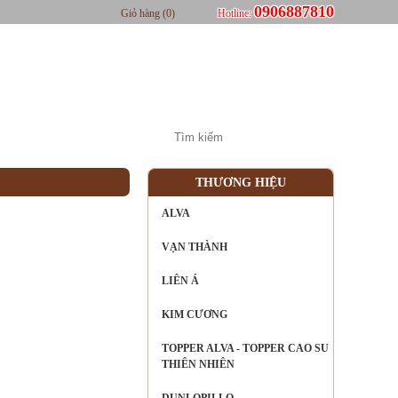
0906887810
Giỏ hàng (0)
Hotline:
TỨC
LIÊN HỆ
THƯƠNG HIỆU
ALVA
VẠN THÀNH
LIÊN Á
KIM CƯƠNG
TOPPER ALVA - TOPPER CAO SU
THIÊN NHIÊN
DUNLOPILLO