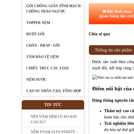
GỐI CHỐNG GIÃN TĨNH MẠCH -
CHỐNG TRÀO NGƯỢC
Đặt lệnh mua
(giao hàng tận nơi
TOPPER NỆM
Chia sẻ qua
RUỘT GỐI
CHĂN - DRAP - GỐI
Thông tin sản phẩm
TẤM BẢO VỆ NỆM
Được sản xuất theo côn
tuyệt đối, kết hợp cùng 
CHIẾU TRÚC CÁC LOẠI
NỆM NƯỚC
Điểm nổi bật của
CAO SU NHÂN TẠO, TỔNG HỢP
Dáng thẳng nguyên tấm
TIN TỨC
Thẩm mỹ cao cấ
NÊN NẰM NỆM LÒ XO HAY
hoàn hảo cho nhữ
CAO SU?
Trải nghiệm liề
ưu hóa sự thư giã
NỆM FOAM ALVA SWEETY -