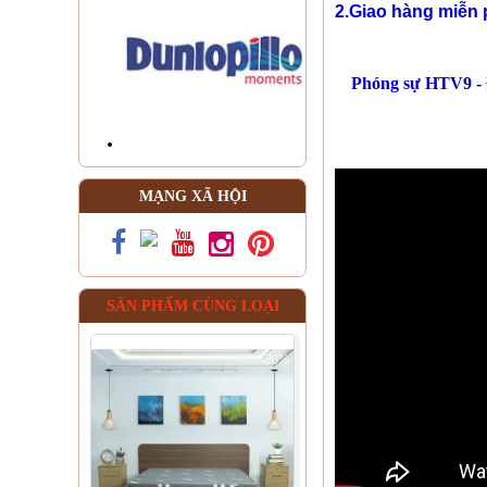
2.Giao hàng miễn 
Phóng sự HTV9 - 
MẠNG XÃ HỘI
SẢN PHẨM CÙNG LOẠI
-20%