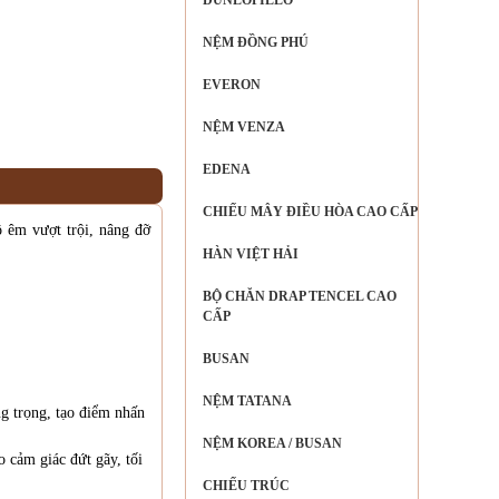
NỆM ĐỒNG PHÚ
EVERON
NỆM VENZA
EDENA
CHIẾU MÂY ĐIỀU HÒA CAO CẤP
 êm vượt trội, nâng đỡ
HÀN VIỆT HẢI
BỘ CHĂN DRAP TENCEL CAO
CẤP
BUSAN
NỆM TATANA
g trọng, tạo điểm nhấn
NỆM KOREA / BUSAN
 cảm giác đứt gãy, tối
CHIẾU TRÚC