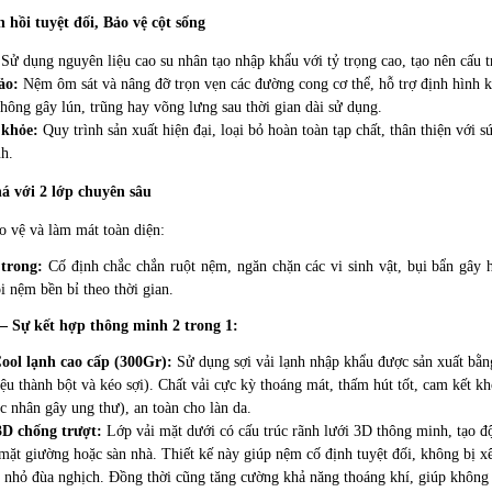
 hồi tuyệt đối, Bảo vệ cột sống
:
Sử dụng nguyên liệu cao su nhân tạo nhập khẩu với tỷ trọng cao, tạo nên cấu t
ảo:
Nệm ôm sát và nâng đỡ trọn vẹn các đường cong cơ thể, hỗ trợ định hình 
không gây lún, trũng hay võng lưng sau thời gian dài sử dụng.
 khỏe:
Quy trình sản xuất hiện đại, loại bỏ hoàn toàn tạp chất, thân thiện với 
nh.
á với 2 lớp chuyên sâu
 vệ và làm mát toàn diện:
trong:
Cố định chắc chắn ruột nệm, ngăn chặn các vi sinh vật, bụi bẩn gây h
i nệm bền bỉ theo thời gian.
– Sự kết hợp thông minh 2 trong 1:
Cool lạnh cao cấp (300Gr):
Sử dụng sợi vải lạnh nhập khẩu được sản xuất bằ
ệu thành bột và kéo sợi). Chất vải cực kỳ thoáng mát, thấm hút tốt, cam kết k
 nhân gây ung thư), an toàn cho làn da.
3D chống trượt:
Lớp vải mặt dưới có cấu trúc rãnh lưới 3D thông minh, tạo đ
ặt giường hoặc sàn nhà. Thiết kế này giúp nệm cố định tuyệt đối, không bị xê
ẻ nhỏ đùa nghịch. Đồng thời cũng tăng cường khả năng thoáng khí, giúp không