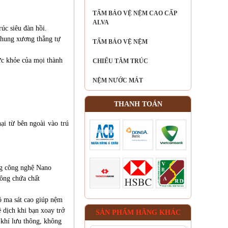
TẤM BẢO VỆ NỆM CAO CẤP
ALVA
rúc siêu đàn hồi.
khung xương thẳng tự
TẤM BẢO VỆ NỆM
sức khỏe của mọi thành
CHIẾU TĂM TRÚC
NỆM NƯỚC MÁT
THANH TOÁN
ại từ bên ngoài vào trú
ng công nghệ Nano
hông chứa chất
ộ ma sát cao giúp nệm
 dịch khi bạn xoay trở
SẢN PHẨM HÃNG KHÁC
 khí lưu thông, không