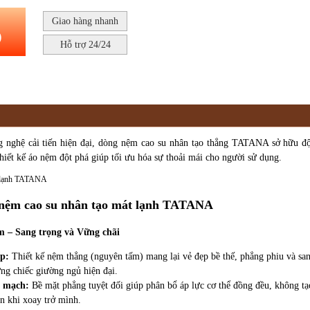
Giao hàng nhanh
)
Hỗ trợ 24/24
g nghệ cải tiến hiện đại, dòng nệm cao su nhân tạo thẳng TATANA sở hữu độ
thiết kế áo nệm đột phá giúp tối ưu hóa sự thoải mái cho người sử dụng.
 nệm cao su nhân tạo mát lạnh TATANA
 – Sang trọng và Vững chãi
p:
Thiết kế nệm thẳng (nguyên tấm) mang lại vẻ đẹp bề thế, phẳng phiu và san
ng chiếc giường ngủ hiện đại.
n mạch:
Bề mặt phẳng tuyệt đối giúp phân bổ áp lực cơ thể đồng đều, không tạo
n khi xoay trở mình.