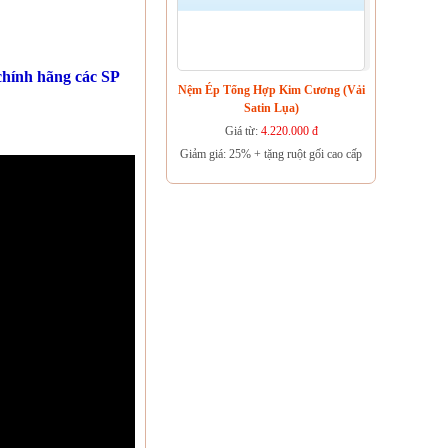
hính hãng các SP
Nệm Ép Tổng Hợp Kim Cương (vải
Satin Lụa)
Giá từ:
4.220.000 đ
Giảm giá: 25% + tặng ruột gối cao cấp