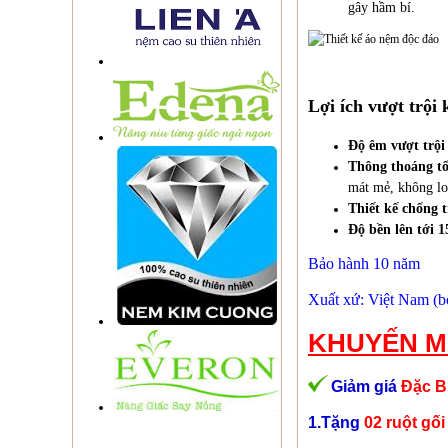
gây hầm bí.
Lợi ích vượt trộ
Độ êm vượt trội
Thông thoáng tố
mát mẻ, không lo
Thiết kế chống 
Độ bền lên tới 
Bảo hành 10 năm
Xuất xứ: Việt Nam (b
KHUYẾN M
Giảm giá
Đặc Bi
1.Tặng
02 ruột gố