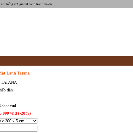
ới giá rất cạnh tranh và dịch vụ hoàn hảo!
KHUYẾN MÃI
HOẠT ĐỘNG CÔNG TY
TIN 
át Lạnh Tatana
m TATANA
 hấp dẫn
0.000 vnđ
36.000 vnđ (-20%)