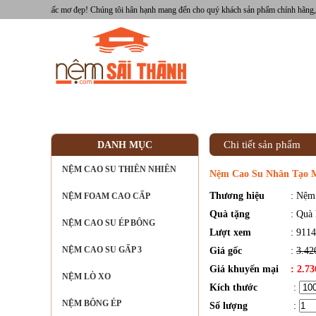
ng giấc mơ đẹp! Chúng tôi hân hạnh mang đến cho quý khách sản phẩm chính hãng, nổi tiếng v
TRANG CHỦ
GIỚI THIỆU
SẢN PHẨM
Chi tiết sản phẩm
DANH MỤC
NỆM CAO SU THIÊN NHIÊN
Nệm Cao Su Nhân Tạo M
Thương hiệu
: Nệ
NỆM FOAM CAO CẤP
Quà tặng
: Quà
NỆM CAO SU ÉP BÔNG
Lượt xem
: 9114
NỆM CAO SU GẤP 3
Giá gốc
:
3.42
Giá khuyến mại
: 2.7
NỆM LÒ XO
Kích thước
:
NỆM BÔNG ÉP
Số lượng
: