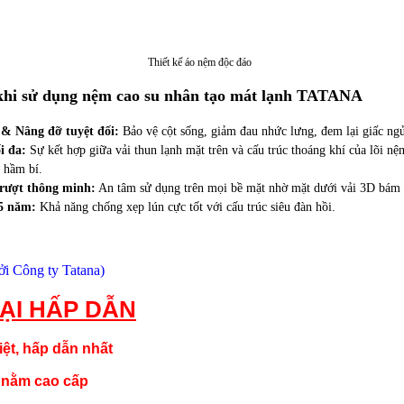
Thiết kế áo nệm độc đáo
i khi sử dụng nệm cao su nhân tạo mát lạnh TATANA
 & Nâng đỡ tuyệt đối:
Bảo vệ cột sống, giảm đau nhức lưng, đem lại giấc ngủ
i đa:
Sự kết hợp giữa vải thun lạnh mặt trên và cấu trúc thoáng khí của lõi n
 hầm bí.
trượt thông minh:
An tâm sử dụng trên mọi bề mặt nhờ mặt dưới vải 3D bám d
15 năm:
Khả năng chống xẹp lún cực tốt với cấu trúc siêu đàn hồi.
ởi Công ty Tatana)
ẠI HẤP DẪN
ệt, hấp dẫn nhất
i nằm cao cấp