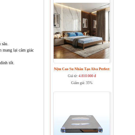
-35%
 sâu.
ệm mang lại cảm giác
ính tốt.
Nệm Cao Su Nhân Tạo Alva Perfect
Giá từ:
4.810.000 đ
Giảm giá: 35%
-25%