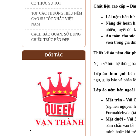
CÓ THỰC SỰ TỐT
Chất liệu cao cấp – Đàn
TOP CÁC THƯƠNG HIỆU NỆM
Lõi nệm bền bỉ
CAO SU TỐT NHẤT VIỆT
Nâng đỡ hoàn h
NAM
nhiên, tuyệt đối 
CÁCH BẢO QUẢN, SỬ DỤNG
An toàn cho sức
CHIẾU TRÚC BỀN ĐẸP
viên trong gia đì
Thiết kế áo nệm đột ph
ĐỐI TÁC
Nệm sở hữu hệ thống bảo
Lớp áo thun lạnh bên 
ngụ, giúp bảo vệ phần lõ
Lớp áo nệm bên ngoài 
Mặt trên - Vải 
(nghiền nguyên li
Formaldehyde (tác
Mặt dưới - Vải 
bám chắc vào bề m
mình hoặc khi tr