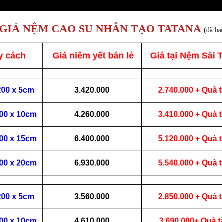
GIÁ NỆM CAO SU NHÂN TẠO TATANA
(đã b
 cách
Giá niêm yết bán lẻ
Giá tại Nệm Sài 
200 x 5cm
3.420.000
2.740.000 + Quà 
200 x 10cm
4.260.000
3.410.000 + Quà 
200 x 15cm
6.400.000
5.120.000 + Quà 
200 x 20cm
6.930.000
5.540.000 + Quà 
200 x 5cm
3.560.000
2.850.000 + Quà 
200 x 10cm
4.610.000
3.690.000+ Quà 