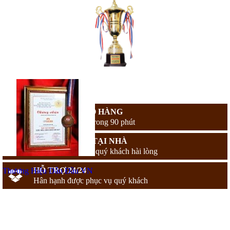
MIỄN PHÍ GIAO HÀNG
Giao hàng nhanh trong 90 phút
THANH TOÁN TẠI NHÀ
Chỉ thanh toán khi quý khách hài lòng
HỖ TRỢ 24/24
Thương Hiệu Dẫn Đầu VN
Hân hạnh được phục vụ quý khách