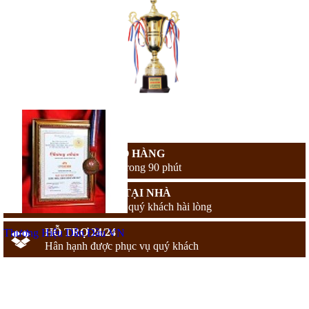
MIỄN PHÍ GIAO HÀNG
Giao hàng nhanh trong 90 phút
THANH TOÁN TẠI NHÀ
Chỉ thanh toán khi quý khách hài lòng
HỖ TRỢ 24/24
Thương Hiệu Dẫn Đầu VN
Hân hạnh được phục vụ quý khách