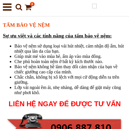
0
TẤM BẢO VỆ NỆM
Sự ưu việt và các tính năng của tấm bảo vệ nệm:
Bảo vệ nệm sử dụng loại vải hút nhiệt, cảm nhận độ ẩm, hút
nhiệt qua làn da của bạn.
Giúp mát mẻ vào mùa hè, ấm áp vào mùa đông.
Che phủ hoàn toàn nệm ở bất kỳ kích thước nào.
Bảo vệ nệm không hề làm thay đổi cảm nhận của bạn về
chiếc giường cao cấp của mình.
Chắc chắn, không bị xô lệch với mọi cử động diễn ra trên
giường.
Lớp vải ngoài êm ái, nhẹ nhàng, dễ dàng để giặt máy cũng
như phơi khô.
LIÊN HỆ NGAY ĐỂ ĐƯỢC TƯ VẤN